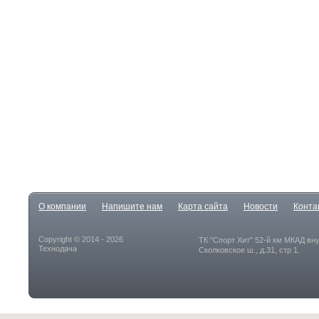
О компании
Напишите нам
Карта сайта
Новости
Конта
Copyright © 2014 - 2026
ТК "Спорт Хит" 52-й км МКАД вн
Технодача
Сколковское ш., д.31, стр 1.