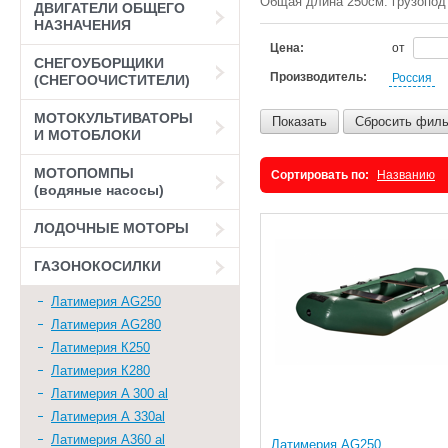
Общая длина 250см. грузопод
ДВИГАТЕЛИ ОБЩЕГО
НАЗНАЧЕНИЯ
Цена:
от
СНЕГОУБОРЩИКИ
Производитель:
Россия
(СНЕГООЧИСТИТЕЛИ)
МОТОКУЛЬТИВАТОРЫ
Показать
Сбросить филь
И МОТОБЛОКИ
МОТОПОМПЫ
Сортировать по:
Названию
(водяные насосы)
ЛОДОЧНЫЕ МОТОРЫ
ГАЗОНОКОСИЛКИ
Латимерия AG250
Латимерия AG280
Латимерия К250
Латимерия К280
Латимерия A 300 al
Латимерия А 330al
Латимерия А360 al
Латимерия AG250