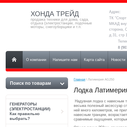
Адрес:
ХОНДА ТРЕЙД
ТК "Спорт
продажа техники для дома, сада,
отдыха (электростанции, лодочные
МКАД вну
моторы, снегоуборщики и т.п.
сторона, 
д.31, стр 
Теле
8 (90
О компании
Напишите нам
Карта сайта
Новости
Главная
 \ Латимерия AG250
Поиск по товарам
Лодка Латимери
Надувная лодка с навесным тр
ГЕНЕРАТОРЫ
весьма полезный аксессуар с
(ЭЛЕКТРОСТАНЦИИ)
ней много километров, не при
Как правильно
навесным транцем, возрастает
выбрать?
сравнимые ощущения, которые