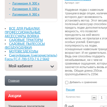
Артикул: нет
Латимерия А 300 к
Латимерия А 330 к
Надувная лодка с навесным
транцем в виде опции, наличи
Латимерия А 360 к
которого даст возможность
установить мотор. Этот весьм
полезный аксессуар способен
придать лодке дополнительн
ВСЕ ДЛЯ РЫБАЛКИ,
мощность, что позволит
ПРОФЕССИОНАЛЬНЫЕ
преодолеть на ней много
АКСЕССУАРЫ BORIKA
километров, не прилагая к это
САДОВЫЕ ТРАКТОРЫ
особых усилий. Ежегодно
САДОВЫЕ ПЫЛЕСОСЫ
популярность на лодки,
(ВОЗДУХОДУВКИ)
оснащенные навесным транце
МОТОВЕЗДЕХОДЫ
возрастает. И не удивительно.
Снегоуборщик (снегоочиститель)
Ведь они способны подарить
Forza FC-F-700-STD-7.6.2.5642
незабываемые, ни с чем не
сравнимые ощущения, которы
Мой кабинет
захочется испытывать вновь и
вновь. Общая длина 250см.
грузоподъёмность 220кг.
Главная
Добавить к сравнению
Россия
Акции
Количество:
0
руб.
Уважаемые посетители