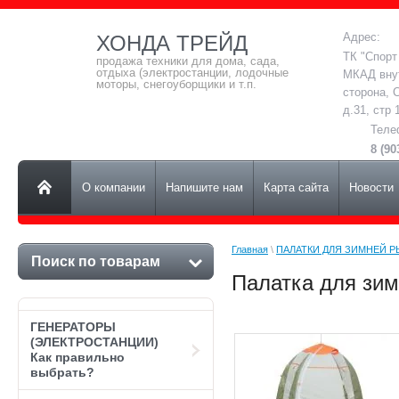
Адрес:
ХОНДА ТРЕЙД
ТК "Спорт
продажа техники для дома, сада,
отдыха (электростанции, лодочные
МКАД вну
моторы, снегоуборщики и т.п.
сторона, 
д.31, стр 
Теле
8 (90
О компании
Напишите нам
Карта сайта
Новости
Главная
 \ 
ПАЛАТКИ ДЛЯ ЗИМНЕЙ Р
Поиск по товарам
Палатка для зи
ГЕНЕРАТОРЫ
(ЭЛЕКТРОСТАНЦИИ)
Как правильно
выбрать?