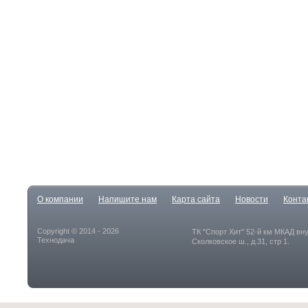
О компании
Напишите нам
Карта сайта
Новости
Конта
Copyright © 2014 - 2026
ТК "Спорт Хит" 52-й км МКАД вн
Технодача
Сколковское ш., д.31, стр 1.