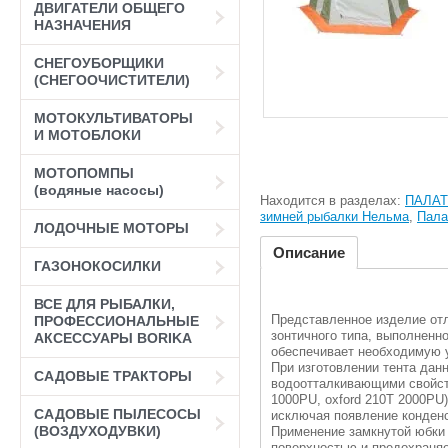
ДВИГАТЕЛИ ОБЩЕГО
НАЗНАЧЕНИЯ
СНЕГОУБОРЩИКИ
(СНЕГООЧИСТИТЕЛИ)
МОТОКУЛЬТИВАТОРЫ
И МОТОБЛОКИ
МОТОПОМПЫ
(водяные насосы)
Находится в разделах:
ПАЛАТ
зимней рыбалки Нельма
,
Пала
ЛОДОЧНЫЕ МОТОРЫ
Описание
ГАЗОНОКОСИЛКИ
ВСЕ ДЛЯ РЫБАЛКИ,
Представленное изделие отл
ПРОФЕССИОНАЛЬНЫЕ
зонтичного типа, выполненн
АКСЕССУАРЫ BORIKA
обеспечивает необходимую у
При изготовлении тента дан
САДОВЫЕ ТРАКТОРЫ
водоотталкивающими свойств
1000PU, oxford 210T 2000PU
САДОВЫЕ ПЫЛЕСОСЫ
исключая появление конденс
(ВОЗДУХОДУВКИ)
Применение замкнутой юбки 
поверхностью и предохраняе