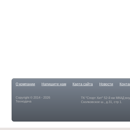
О компании
Напишите нам
Карта сайта
Новости
Конта
Copyright © 2014 - 2026
ТК "Спорт Хит" 52-й км МКАД вн
Технодача
Сколковское ш., д.31, стр 1.