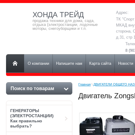
Адрес:
ХОНДА ТРЕЙД
ТК "Спорт
продажа техники для дома, сада,
отдыха (электростанции, лодочные
МКАД вну
моторы, снегоуборщики и т.п.
сторона, 
д.31, стр 
Теле
8 (90
О компании
Напишите нам
Карта сайта
Новости
Главная
 \ 
ДВИГАТЕЛИ ОБЩЕГО НА
Поиск по товарам
Двигатель Zongs
ГЕНЕРАТОРЫ
(ЭЛЕКТРОСТАНЦИИ)
Как правильно
выбрать?