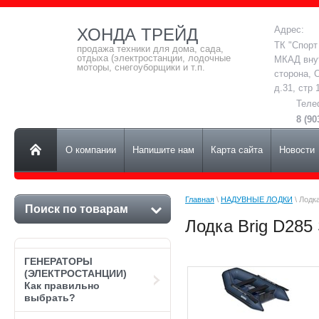
Адрес:
ХОНДА ТРЕЙД
ТК "Спорт
продажа техники для дома, сада,
отдыха (электростанции, лодочные
МКАД вну
моторы, снегоуборщики и т.п.
сторона, 
д.31, стр 
Теле
8 (90
О компании
Напишите нам
Карта сайта
Новости
Главная
 \ 
НАДУВНЫЕ ЛОДКИ
 \ Лодк
Поиск по товарам
Лодка Brig D285
ГЕНЕРАТОРЫ
(ЭЛЕКТРОСТАНЦИИ)
Как правильно
выбрать?