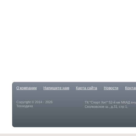
О компании
Напишите нам
Карта сайта
Новости
Конта
Copyright © 2014 - 2026
ТК "Спорт Хит" 52-й км МКАД вн
Технодача
Сколковское ш., д.31, стр 1.