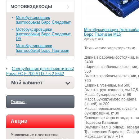
МОТОВЕЗДЕХОДЫ
Мотобуксировщик
(мотособака) Барс Следопыт
Мотобуксировщики
Мотобуксировщик (мотособа
(мотособаки) Барс Следопыт
Барс Партизан М15
DS
Артикул: нет
Мотобкусировщики
Технические характеристики
(мотособаки) Барс Партизан
Длина в рабочем состоянии, м
2400
Ширина в рабочем состоянии,
Снегоуборщик (снегоочиститель)
550
Forza FC-F-700-STD-7.6.2.5642
Высота в рабочем состоянии,
760
Мой кабинет
Ширина гусеницы, мм 500
Высота грунтозацепа, мм 17,5
Масса буксировщика, кг 99
Масса буксируемого прицепа
Главная
(саней), кг 200
Масса перевозимого груза на
буксировщике, кг 30
Освещение Фара стандартная
Акции
Подвеска Катковая
Ведущий вал (Привод) Перед
Трансмиссия Вариатор Сафа
Уважаемые посетители
Марка двигателя MTR