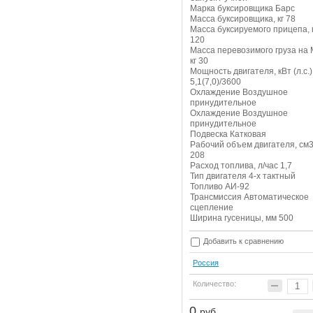
Марка буксировщика Барс
Масса буксировщика, кг 78
Масса буксируемого прицепа, 
120
Масса перевозимого груза на 
кг 30
Мощность двигателя, кВт (л.с.)
5,1(7,0)/3600
Охлаждение Воздушное
принудительное
Охлаждение Воздушное
принудительное
Подвеска Катковая
Рабочий объем двигателя, см
208
Расход топлива, л/час 1,7
Тип двигателя 4-х тактный
Топливо АИ-92
Трансмиссия Автоматическое
сцепление
Ширина гусеницы, мм 500
Добавить к сравнению
Россия
Количество:
0
руб.