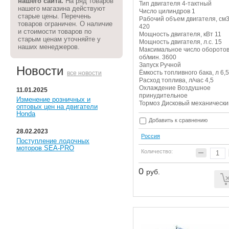
нашего сайта.
На ряд товаров
Тип двигателя 4-тактный
нашего магазина действуют
Число цилиндров 1
старые цены. Перечень
Рабочий объем двигателя, см
товаров ограничен. О наличие
420
и стоимости товаров по
Мощность двигателя, кВт 11
старым ценам уточняйте у
Мощность двигателя, л.с. 15
наших менеджеров.
Максимальное число оборотов
об/мин. 3600
Запуск Ручной
Новости
Ёмкость топливного бака, л 6,5
все новости
Расход топлива, л/час 4,5
Охлаждение Воздушное
11.01.2025
принудительное
Изменение розничных и
Тормоз Дисковый механически
оптовых цен на двигатели
Honda
Добавить к сравнению
28.02.2023
Россия
Поступление лодочных
моторов SEA-PRO
Количество:
0
руб.