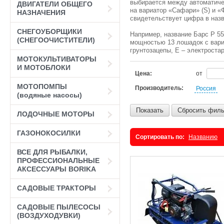
выбирается между автоматиче
ДВИГАТЕЛИ ОБЩЕГО
на вариатор «Сафари» (S) и «Ф
НАЗНАЧЕНИЯ
свидетельствует цифра в назв
СНЕГОУБОРЩИКИ
Например, название Барс P 55
(СНЕГООЧИСТИТЕЛИ)
мощностью 13 лошадок с вари
грунтозацепы, E – электроста
МОТОКУЛЬТИВАТОРЫ
И МОТОБЛОКИ
Цена:
от
МОТОПОМПЫ
Производитель:
Россия
(водяные насосы)
Показать
Сбросить филь
ЛОДОЧНЫЕ МОТОРЫ
ГАЗОНОКОСИЛКИ
Сортировать по:
Названию
ВСЕ ДЛЯ РЫБАЛКИ,
ПРОФЕССИОНАЛЬНЫЕ
АКСЕССУАРЫ BORIKA
САДОВЫЕ ТРАКТОРЫ
САДОВЫЕ ПЫЛЕСОСЫ
(ВОЗДУХОДУВКИ)