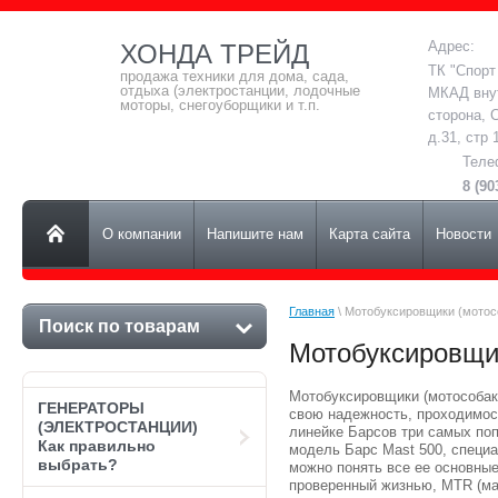
Адрес:
ХОНДА ТРЕЙД
ТК "Спорт
продажа техники для дома, сада,
отдыха (электростанции, лодочные
МКАД вну
моторы, снегоуборщики и т.п.
сторона, 
д.31, стр 
Теле
8 (90
О компании
Напишите нам
Карта сайта
Новости
Главная
 \ Мотобуксировщики (мотос
Поиск по товарам
Мотобуксировщик
Мотобуксировщики (мотособак
ГЕНЕРАТОРЫ
свою надежность, проходимост
(ЭЛЕКТРОСТАНЦИИ)
линейке Барсов три самых по
Как правильно
модель Барс Mast 500, специ
выбрать?
можно понять все ее основные
проверенный жизнью, MTR (мар